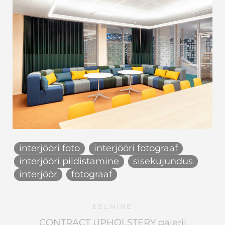
interjööri foto
interjööri fotograaf
interjööri pildistamine
sisekujundus
interjöör
fotograaf
EELMINE
CONTRACT UPHOLSTERY galerii