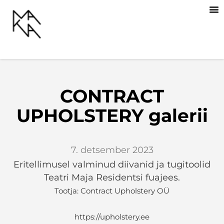
CONTRACT
UPHOLSTERY galerii
7. detsember 2023
Eritellimusel valminud diivanid ja tugitoolid
Teatri Maja Residentsi fuajees.
Tootja: Contract Upholstery OÜ
https://upholstery.ee