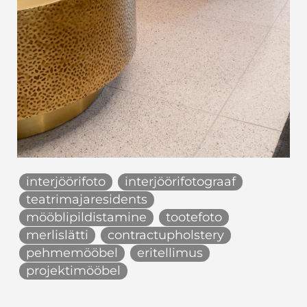
interjöörifoto
interjöörifotograaf
teatrimajaresidents
mööblipildistamine
tootefoto
merlislätti
contractupholstery
pehmemööbel
eritellimus
projektimööbel