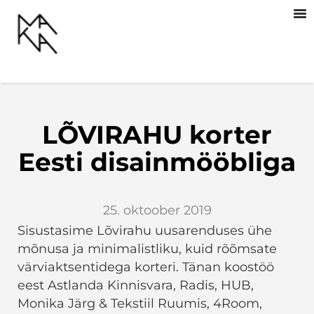
LÕVIRAHU korter
Eesti disainmööbliga
25. oktoober 2019
Sisustasime Lõvirahu uusarenduses ühe
mõnusa ja minimalistliku, kuid rõõmsate
värviaktsentidega korteri. Tänan koostöö
eest Astlanda Kinnisvara, Radis, HUB,
Monika Järg & Tekstiil Ruumis, 4Room,