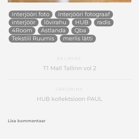
interjööri foto
interjööri fotograaf
interjöör
lõvirahu
HUB
radis
4Room
Astlanda
Qba
Tekstiil Ruumis
merlis lätti
EELMINE
T1 Mall Tallinn vol 2
JÄRGMINE
HUB kollektsioon PAUL
Lisa kommentaar